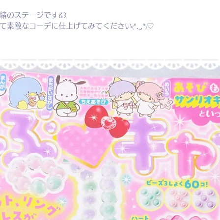
緒のステージです໒꒱
敵なコーデに仕上げてみてください₍ᐢ. ̫.ᐢ₎♡