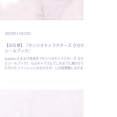
2025年11月22日
【お仕事】「サンリオキャラクターズ きせかえ
シールブック」
Gakkenさまより発売中『サンリオキャラクターズ きせか
えシールブック』 らぶキャラさんでこれまでに描かせてい
ただいたファッションきせかえが、この度書籍になりまし
た🎀 18キャラクター&女のコのファッションきせかえイラ
ストを担当させていただいております。 シールシートのペ
ージを見るたびに、こんなにたくさんのファッションアイ
テムを描かせていただいたんだなぁと実感します……！ ど
のコーディネートもお気に入りなのでたくさん楽しんでい
ただけると嬉しいです！ ファッションきせかえだけでなく
おへやきせかえも、そしてシール以外のコーナーも充実し