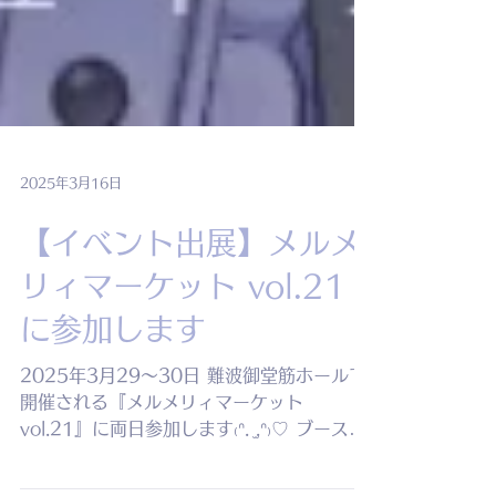
2025年3月16日
【イベント出展】メルメ
リィマーケット vol.21
に参加します
2025年3月29～30日 難波御堂筋ホールで
開催される『メルメリィマーケット
vol.21』に両日参加します₍ᐢ. ̫.ᐢ₎♡ ブース番
号は 【 C12 】 です！ 秋コミティアの新作