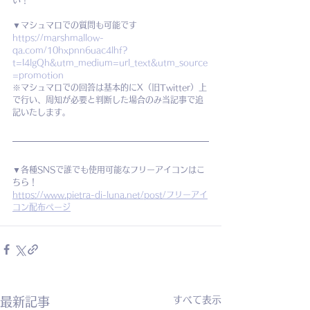
い！
▼マシュマロでの質問も可能です
https://marshmallow-
qa.com/10hxpnn6uac4lhf?
t=I4lgQh&utm_medium=url_text&utm_source
=promotion
※マシュマロでの回答は基本的にX（旧Twitter）上
で行い、周知が必要と判断した場合のみ当記事で追
記いたします。
▼各種SNSで誰でも使用可能なフリーアイコンはこ
ちら！
https://www.pietra-di-luna.net/post/フリーアイ
コン配布ページ
すべて表示
最新記事