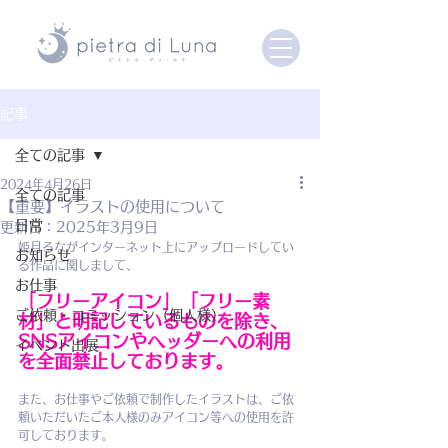
記事
全ての記事
2024年4月26日
全ての記事
【重要】イラストの使用について
日常
更新日：
2025年3月9日
姫月るながインターネット上にアップロードしてい
お知らせ
る作品に関しまして、
お仕事
「フリーアイコン」「フリー素
ご依頼・コミッション（個人様）
材」と明記しているものを除き、
SNSアイコンやヘッダーへの利用
イベント出展
を全面禁止しております。
また、お仕事やご依頼で制作したイラストは、ご依
頼いただいたご本人様のみアイコン等への使用を許
可しております。